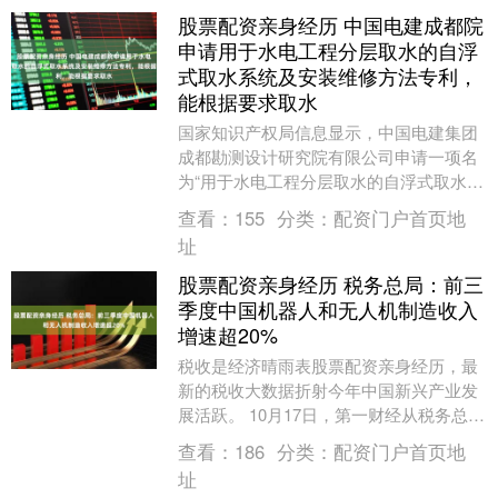
股票配资亲身经历 中国电建成都院
申请用于水电工程分层取水的自浮
式取水系统及安装维修方法专利，
能根据要求取水
国家知识产权局信息显示，中国电建集团
成都勘测设计研究院有限公司申请一项名
为“用于水电工程分层取水的自浮式取水系
统及安装维修方法”的专利，公开号
查看：
155
分类：
配资门户首页地
CN1210240....
址
股票配资亲身经历 税务总局：前三
季度中国机器人和无人机制造收入
增速超20%
税收是经济晴雨表股票配资亲身经历，最
新的税收大数据折射今年中国新兴产业发
展活跃。 10月17日，第一财经从税务总局
了解到，随着我国加快实施人工智能+行
查看：
186
分类：
配资门户首页地
动，增值税....
址