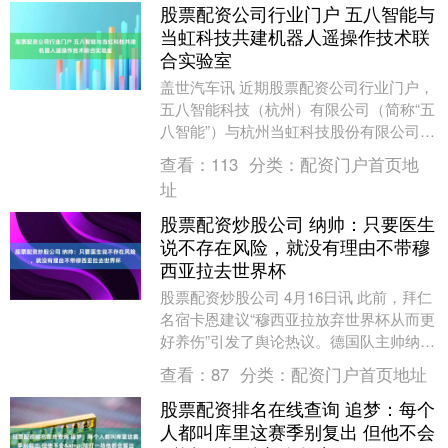
股票配资公司行业门户 五八智能与
当虹科技共建机器人遥操作技术联
合实验室
盖世汽车讯 近期股票配资公司行业门户，
五八智能科技（杭州）有限公司（简称“五
八智能”）与杭州当虹科技股份有限公司
（简称“当虹科技”）正式签署战略合作协
查看：
113
分类：
配资门户首页地
议。 图片....
址
股票配资炒股公司 纳帅：只要医生
说不存在风险，就没有理由不带穆
西亚拉去世界杯
股票配资炒股公司 4月16日讯 此前，拜仁
名宿卡恩建议“穆西亚拉放弃世界杯从而更
好养伤”引发了舆论热议。德国队主帅纳格
尔斯曼也被问及此事。 纳格尔斯曼谈到是
查看：
87
分类：
配资门户首页地址
否会....
股票配资排名在线查询 追梦：每个
人都叫库里这赛季别复出 但他不会