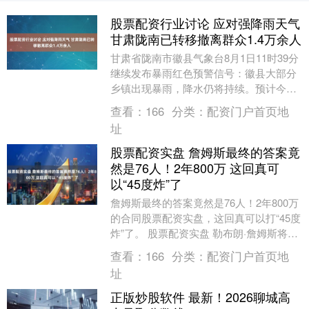
股票配资行业讨论 应对强降雨天气
甘肃陇南已转移撤离群众1.4万余人
甘肃省陇南市徽县气象台8月1日11时39分
继续发布暴雨红色预警信号：徽县大部分
乡镇出现暴雨，降水仍将持续。预计今天
白天，徽县嘉陵镇、大河店镇、虞关乡、
查看：
166
分类：
配资门户首页地
永宁镇等乡....
址
股票配资实盘 詹姆斯最终的答案竟
然是76人！2年800万 这回真可
以“45度炸”了
詹姆斯最终的答案竟然是76人！2年800万
的合同股票配资实盘，这回真可以打“45度
炸”了。 股票配资实盘 勒布朗·詹姆斯将加
盟76人！....
查看：
166
分类：
配资门户首页地
址
正版炒股软件 最新！2026聊城高