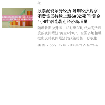
址
股票配资亲身经历 暑期经济观察｜
消费场景持续上新&#32;夜间“黄金
4小时”创造暑期经济新增量
随着暑期游升温，18时至22时成为高活跃
度的夜间经济“黄金4小时”。全国多地相继
推出支持夜间经济的政策措施，积极推动
夜间餐饮、文化娱乐等业态发展。夜游、
查看：
220
分类：
配资门户首页地
夜市、夜....
址
股票配资亲身经历 我国每万人口高
价值发明专利拥有量15.3件
科技日报北京7月17日电 （记者操秀英）
17日，国新办举行“高质量完成‘十四五’规
划”系列主题新闻发布会股票配资亲身经
历，介绍“十四五”时期知识产权强国建设
查看：
184
分类：
配资门户首页地
新进....
址
股票配资亲身经历 惠誉下调美国