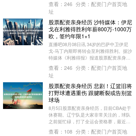
行。粤剧艺术大师红线女之子、中国香港
查看：
246
分类：
配资门户首页地
著名军事评....
址
股票配资亲身经历 沙特媒体：伊尼
戈在利雅得胜利年薪800万-1000万
欧，签约年限1+1
直播吧08月08日讯 34岁的巴萨中卫伊尼
戈-马丁内斯即将转会至利雅得胜利。据沙
特媒体《利雅得报》报道股票配资亲身经
历，伊尼戈将在沙特拿超过800万欧的年
查看：
246
分类：
配资门户首页地
薪。 ....
址
股票配资亲身经历 悲剧！辽篮旧将
打野球遭遇重伤 跟腱断裂或告别篮
球场
8月5日股票配资亲身经历，目前CBA处于
休赛期。辽宁队是大家非常关注的，球队
之前挺忙碌，打了全运会资格赛，最近则
在夏训。辽宁队这些年有很多球员进进出
查看：
108
分类：
配资门户首页地
出，不久前我....