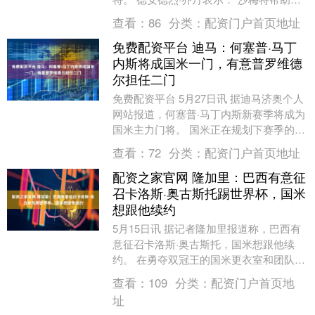
克斯赢了不少比赛，如果沙梅特能....
查看：
86
分类：
配资门户首页地址
免费配资平台 迪马：何塞普·马丁
内斯将成国米一门，有意普罗维德
尔担任二门
免费配资平台 5月27日讯 据迪马济奥个人
网站报道，何塞普·马丁内斯新赛季将成为
国米主力门将。 国米正在规划下赛季的球
队阵容，经过最近几周的评估，他们似乎
查看：
72
分类：
配资门户首页地址
已经确....
配资之家官网 隆加里：巴西有意征
召卡洛斯·奥古斯托踢世界杯，国米
想跟他续约
5月15日讯 据记者隆加里报道称，巴西有
意征召卡洛斯·奥古斯托，国米想跟他续
约。 在勇夺双冠王的国米更衣室和团队动
态中，有一个虽然不常占据封面头条或聚
查看：
109
分类：
配资门户首页地
光灯，但无....
址