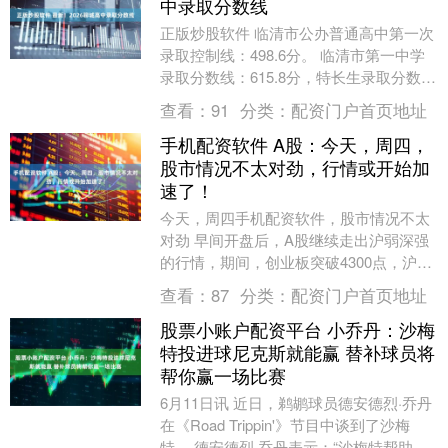
中录取分数线
正版炒股软件 临清市公办普通高中第一次
录取控制线：498.6分。 临清市第一中学
录取分数线：615.8分，特长生录取分数线
511.4分。 临清市第二中学第一次录....
查看：
91
分类：
配资门户首页地址
手机配资软件 A股：今天，周四，
股市情况不太对劲，行情或开始加
速了！
今天，周四手机配资软件，股市情况不太
对劲 早间开盘后，A股继续走出沪弱深强
的行情，期间，创业板突破4300点，沪深
两市放量逾3000亿元。科技板块再度拉
查看：
87
分类：
配资门户首页地址
升，不过....
股票小账户配资平台 小乔丹：沙梅
特投进球尼克斯就能赢 替补球员将
帮你赢一场比赛
6月11日讯 近日，鹈鹕球员德安德烈·乔丹
在《Road Trippin'》节目中谈到了沙梅
特。 德安德烈·乔丹表示：“沙梅特帮助尼