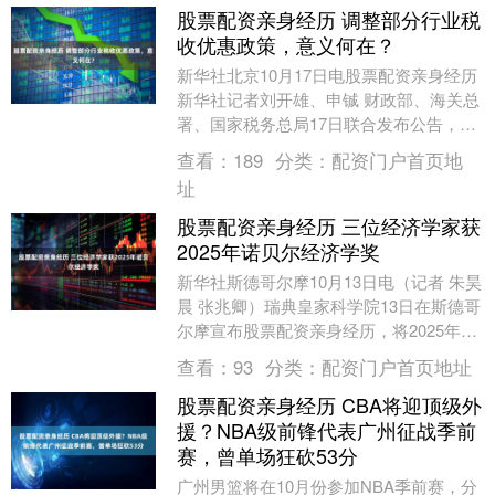
股票配资亲身经历 调整部分行业税
收优惠政策，意义何在？
新华社北京10月17日电股票配资亲身经历
新华社记者刘开雄、申铖 财政部、海关总
署、国家税务总局17日联合发布公告，调
整风力发电等增值税政策。 “此次调整一
查看：
189
分类：
配资门户首页地
大特....
址
股票配资亲身经历 三位经济学家获
2025年诺贝尔经济学奖
新华社斯德哥尔摩10月13日电（记者 朱昊
晨 张兆卿）瑞典皇家科学院13日在斯德哥
尔摩宣布股票配资亲身经历，将2025年诺
贝尔经济学奖授予经济学家乔尔·莫基
查看：
93
分类：
配资门户首页地址
尔、....
股票配资亲身经历 CBA将迎顶级外
援？NBA级前锋代表广州征战季前
赛，曾单场狂砍53分
广州男篮将在10月份参加NBA季前赛，分