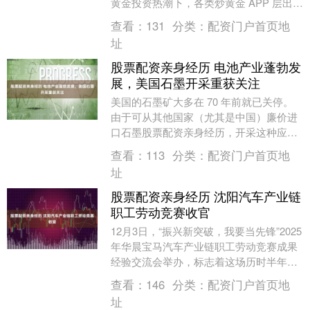
黄金投资热潮下，各类炒黄金 APP 层出不
穷，投资者往往陷入 “选择困难”。....
查看：
131
分类：
配资门户首页地
址
股票配资亲身经历 电池产业蓬勃发
展，美国石墨开采重获关注
美国的石墨矿大多在 70 年前就已关停。
由于可从其他国家（尤其是中国）廉价进
口石墨股票配资亲身经历，开采这种应用
广泛（从核反应堆到铅笔均有使用）的矿
查看：
113
分类：
配资门户首页地
物一度显得毫....
址
股票配资亲身经历 沈阳汽车产业链
职工劳动竞赛收官
12月3日，“振兴新突破，我要当先锋”2025
年华晨宝马汽车产业链职工劳动竞赛成果
经验交流会举办，标志着这场历时半年的
劳动竞赛落下帷幕。竞赛以“创新创造，共
查看：
146
分类：
配资门户首页地
享发....
址