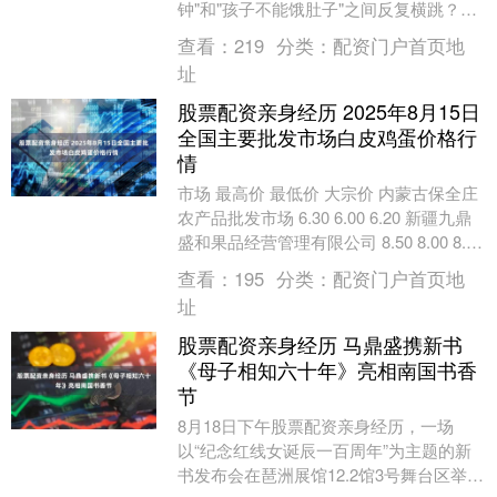
钟"和"孩子不能饿肚子"之间反复横跳？别
慌股票配资亲身经历，今天这份早餐攻略
查看：
219
分类：
配资门户首页地
专治早起....
址
股票配资亲身经历 2025年8月15日
全国主要批发市场白皮鸡蛋价格行
情
市场 最高价 最低价 大宗价 内蒙古保全庄
农产品批发市场 6.30 6.00 6.20 新疆九鼎
盛和果品经营管理有限公司 8.50 8.00 8.00
新疆克拉....
查看：
195
分类：
配资门户首页地
址
股票配资亲身经历 马鼎盛携新书
《母子相知六十年》亮相南国书香
节
8月18日下午股票配资亲身经历，一场
以“纪念红线女诞辰一百周年”为主题的新
书发布会在琶洲展馆12.2馆3号舞台区举