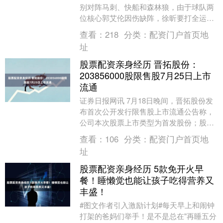
别对阵马刺、快船和森林狼，由于球队两
位核心郭艾伦因伤缺阵，徐昕要打全运会
股票配资亲身经历，广州男篮只能寻找外
查看：
218
分类：
配资门户首页地
援来补强阵容....
址
股票配资亲身经历 晋拓股份：
203856000股限售股7月25日上市
流通
证券日报网讯 7月18日晚间，晋拓股份发
布首次公开发行限售股上市流通公告称，
公司本次股票上市类型为首发股份；股票
认购方式为网下，本次股票上市流通总数
查看：
106
分类：
配资门户首页地
为203，8....
址
股票配资亲身经历 5款免开火早
餐！睡懒觉也能让孩子吃得营养又
丰盛！
#图文作者引入激励计划#每天早上和闹钟
打架的爸妈们举手！是不是总在"再睡五分