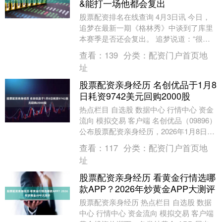
&能打一场他都会复出
股票配资排名在线查询 4月3日讯 今日，
追梦在最新一期《格林秀》中谈到了库里
本赛季是否还会复出。 追梦说道：“很多
人都担心库里没有足够好的状态去打附加
查看：
139
分类：
配资门户首页地
赛，但我不....
址
股票配资亲身经历 名创优品于1月8
日耗资9742美元回购2000股
热点栏目 自选股 数据中心 行情中心 资金
流向 模拟交易 客户端 名创优品（09896）
公布股票配资亲身经历，2026年1月8日耗
资9742美元回购2000股股....
查看：
117
分类：
配资门户首页地
址
股票配资亲身经历 看黄金行情选哪
款APP？2026年炒黄金APP大测评
股票配资亲身经历 热点栏目 自选股 数据
中心 行情中心 资金流向 模拟交易 客户端